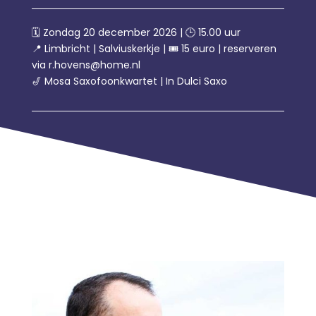
🗓️ Zondag 20 december 2026 | 🕒 15.00 uur
📍 Limbricht | Salviuskerkje | 🎟️ 15 euro | reserveren
via r.hovens@home.nl
🎷 Mosa Saxofoonkwartet | In Dulci Saxo